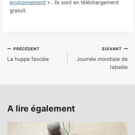
environnement
» . Ils sont en téléchargement
gratuit.
Navigation
PRÉCÉDENT
SUIVANT
La huppe fasciée
Journée mondiale de
de
l’abeille
l’article
A lire également