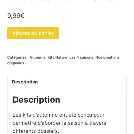
9,99
€
quantité
Ajouter au panier
de
Kit
d'automne
Catégories :
Automne
,
Kits Nature
,
Les 4 saisons
,
Nos créations
n°4
originales
cursif
Description
Description
Les kits d’automne ont été conçu pour
permettre d’aborder la saison à travers
différents dossiers.