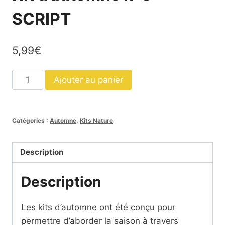
SCRIPT
5,99
€
quantité
Ajouter au panier
de
Kit
d'automne
Catégories :
Automne
,
Kits Nature
n°3
SCRIPT
Description
Description
Les kits d’automne ont été conçu pour
permettre d’aborder la saison à travers