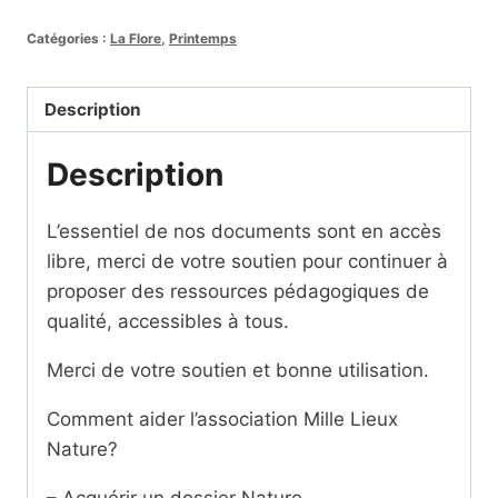
Cartes
Catégories :
La Flore
,
Printemps
à
pinces
Couleurs
Description
de
Description
tulipe
L’essentiel de nos documents sont en accès
libre, merci de votre soutien pour continuer à
proposer des ressources pédagogiques de
qualité, accessibles à tous.
Merci de votre soutien et bonne utilisation.
Comment aider l’association Mille Lieux
Nature?
– Acquérir un dossier Nature