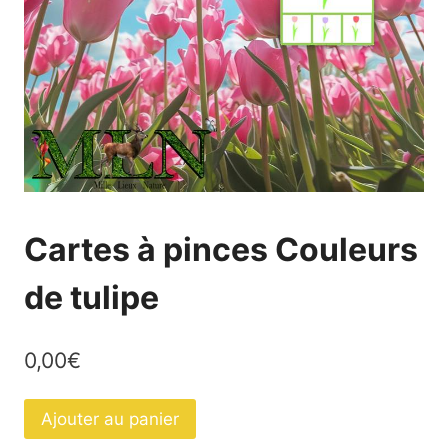
Cartes à pinces Couleurs
de tulipe
0,00
€
quantité
Ajouter au panier
de