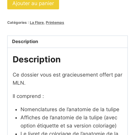
quantité
Ajouter au panier
de
Dossier
Catégories :
La Flore
,
Printemps
La
tulipe
cursif
Description
Description
Ce dossier vous est gracieusement offert par
MLN.
Il comprend :
Nomenclatures de l’anatomie de la tulipe
Affiches de l’anatomie de la tulipe (avec
option étiquette et sa version coloriage)
Le livret de coloriage de l’anatomie de la