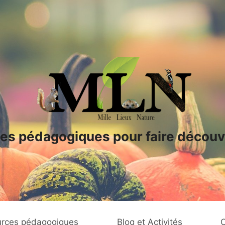
es pédagogiques pour faire découvr
rces pédagogiques
Blog et Activités
C