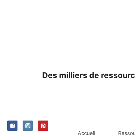
Skip
to
content
Des milliers de ressourc
Accueil
Ressou