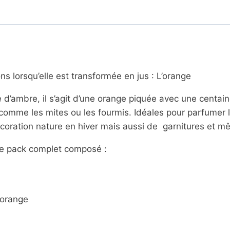
la
découverte
de
l'orange
cursif
 lorsqu’elle est transformée en jus : L’orange
’ambre, il s’agit d’une orange piquée avec une centaine
s comme les mites ou les fourmis. Idéales pour parfumer
coration nature en hiver mais aussi de garnitures et m
 ce pack complet composé :
l’orange