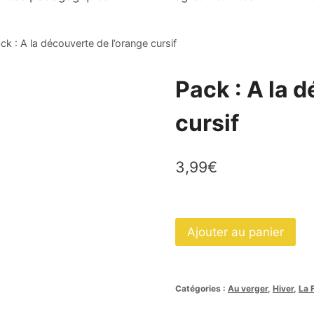
ck : A la découverte de l’orange cursif
Pack : A la 
cursif
3,99
€
quantité
Ajouter au panier
de
Pack
:
Catégories :
Au verger
,
Hiver
,
La 
A