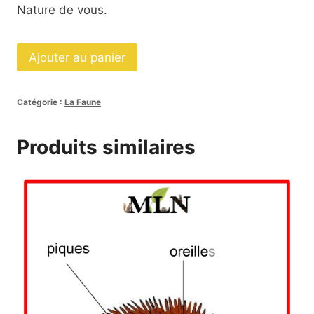
Nature de vous.
quantité
Ajouter au panier
de
Nomenclatures
Catégorie :
La Faune
Les
équidés
Produits similaires
SCRIPT