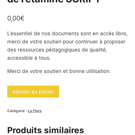
0,00
€
L’essentiel de nos documents sont en accès libre,
merci de votre soutien pour continuer à proposer
des ressources pédagogiques de qualité,
accessible à tous.
Merci de votre soutien et bonne utilisation.
quantité
Ajouter au panier
de
Nomenclatures
Catégorie :
La Flore
Anatomie
de
Produits similaires
l'étamine