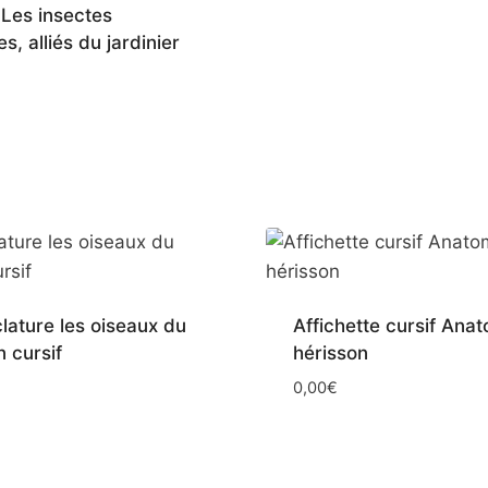
 Les insectes
es, alliés du jardinier
ature les oiseaux du
Affichette cursif Ana
n cursif
hérisson
0,00
€