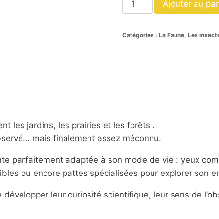
Ajouter au pan
de
Nomenclatures
Catégories :
La Faune
,
Les insect
anatomie
de
la
mouche
SCRIPT
t les jardins, les prairies et les forêts .
observé… mais finalement assez méconnu.
nte parfaitement adaptée à son mode de vie : yeux co
sibles ou encore pattes spécialisées pour explorer son 
évelopper leur curiosité scientifique, leur sens de l’ob