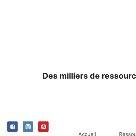
Skip
to
content
Des milliers de ressourc
Accueil
Ressou