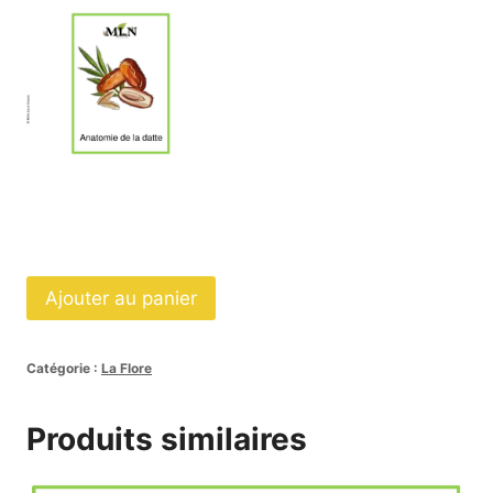
quantité
Ajouter au panier
de
Nomenclatures
Catégorie :
La Flore
anatomie
de
Produits similaires
la
datte