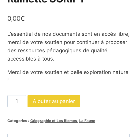
0,00
€
L’essentiel de nos documents sont en accès libre,
merci de votre soutien pour continuer à proposer
des ressources pédagogiques de qualité,
accessibles à tous.
Merci de votre soutien et belle exploration nature
!
quantité
Ajouter au panier
de
Livret
Catégories :
Géographie et Les Biomes
,
La Faune
La
grenouille