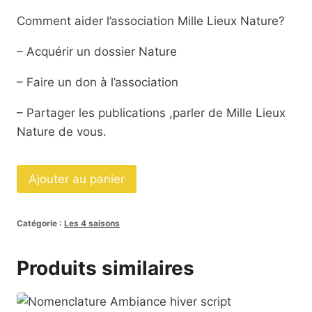
Comment aider l’association Mille Lieux Nature?
– Acquérir un dossier Nature
– Faire un don à l’association
– Partager les publications ,parler de Mille Lieux
Nature de vous.
quantité
Ajouter au panier
de
Livret
Catégorie :
Les 4 saisons
de
jeux
Produits similaires
automne
cursif