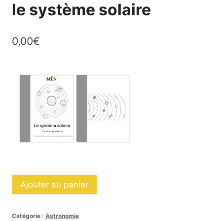
le système solaire
0,00
€
quantité
Ajouter au panier
de
Livret
Catégorie :
Astronomie
de