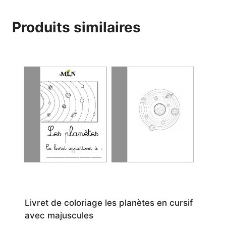
coloriage
Produits similaires
script
le
système
solaire
Livret de coloriage les planètes en cursif
avec majuscules