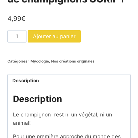
4,99
€
quantité
Ajouter au panier
de
Les
différentes
Catégories :
Mycologie
,
Nos créations originales
familles
de
Description
champignons
SCRIPT
Description
Le champignon n’est ni un végétal, ni un
animal!
Pour une première approche du monde des