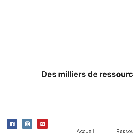
Skip
to
content
Des milliers de ressourc
Accueil
Ressou