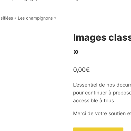
sifiées « Les champignons »
Images clas
»
0,00
€
L’essentiel de nos docum
pour continuer à propos
accessible à tous.
Merci de votre soutien et
quantité