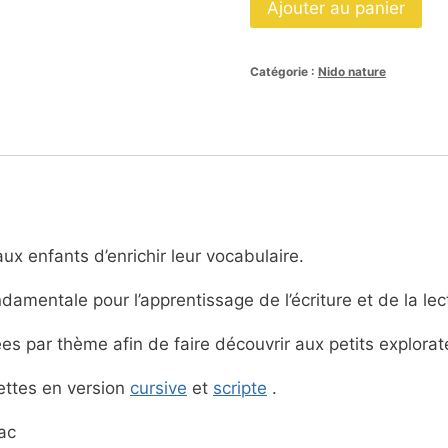
Ajouter au panier
de
Images
Catégorie :
Nido nature
classifiées
«
Les
champignons
»
x enfants d’enrichir leur vocabulaire.
amentale pour l’apprentissage de l’écriture et de la lec
es par thème afin de faire découvrir aux petits explorat
uettes en version
cursive
et
scripte
.
sac