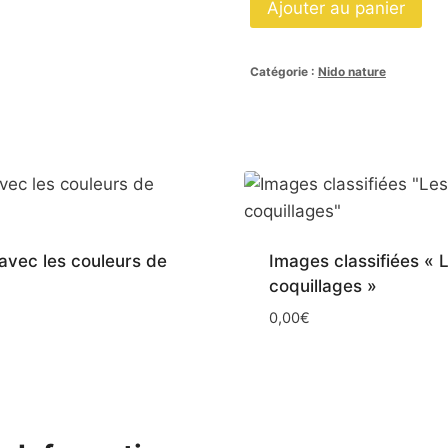
Ajouter au panier
de
Images
Catégorie :
Nido nature
classifiées
"Ambiance
de
printemps"
avec les couleurs de
Images classifiées « 
coquillages »
0,00
€