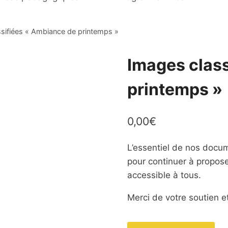
sifiées « Ambiance de printemps »
Images clas
printemps »
0,00
€
L’essentiel de nos docum
pour continuer à propos
accessible à tous.
Merci de votre soutien et
quantité