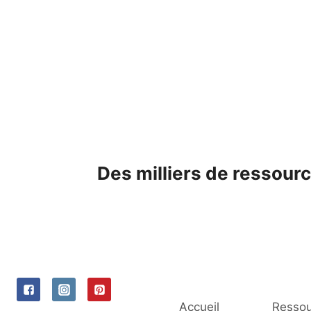
Skip
to
content
Des milliers de ressourc
Accueil
Ressou