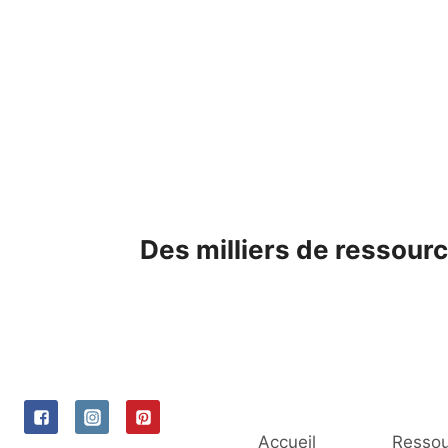
Skip
to
content
Des milliers de ressourc
Accueil
Ressou