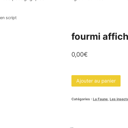
en script
fourmi affich
0,00
€
quantité
Ajouter au panier
de
fourmi
Catégories :
La Faune
,
Les insect
affiche
en
script