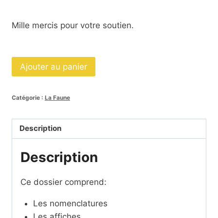
Mille mercis pour votre soutien.
quantité
Ajouter au panier
de
Dossier
Catégorie :
La Faune
L'ours
polaire
SCRIPT
Description
Description
Ce dossier comprend:
Les nomenclatures
Les affiches