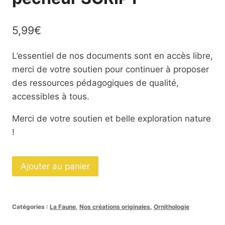
5,99
€
L’essentiel de nos documents sont en accès libre,
merci de votre soutien pour continuer à proposer
des ressources pédagogiques de qualité,
accessibles à tous.
Merci de votre soutien et belle exploration nature
!
quantité
Ajouter au panier
de
Dossier
Le
Catégories :
La Faune
,
Nos créations originales
,
Ornithologie
martin