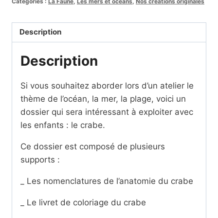
Catégories :
La Faune
,
Les mers et océans
,
Nos créations originales
crabe
cursif
Description
Description
Si vous souhaitez aborder lors d’un atelier le
thème de l’océan, la mer, la plage, voici un
dossier qui sera intéressant à exploiter avec
les enfants : le crabe.
Ce dossier est composé de plusieurs
supports :
_ Les nomenclatures de l’anatomie du crabe
_ Le livret de coloriage du crabe