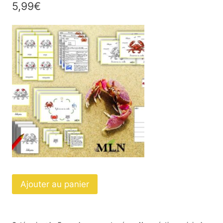
5,99
€
quantité
Ajouter au panier
de
Dossier
Le