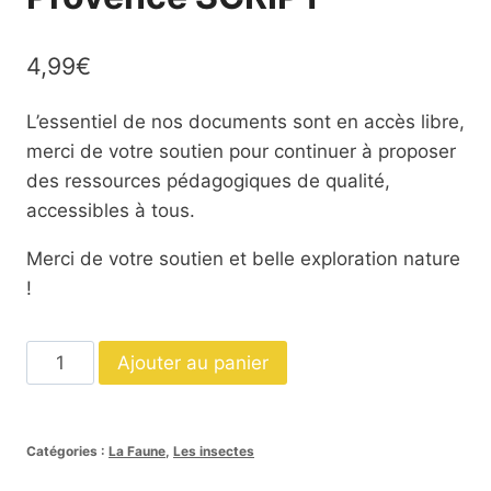
4,99
€
L’essentiel de nos documents sont en accès libre,
merci de votre soutien pour continuer à proposer
des ressources pédagogiques de qualité,
accessibles à tous.
Merci de votre soutien et belle exploration nature
!
quantité
Ajouter au panier
de
Dossier
La
Catégories :
La Faune
,
Les insectes
cigale