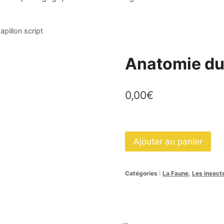
pillon script
Anatomie du 
0,00
€
quantité
Ajouter au panier
de
Anatomie
Catégories :
La Faune
,
Les insect
du
papillon
script