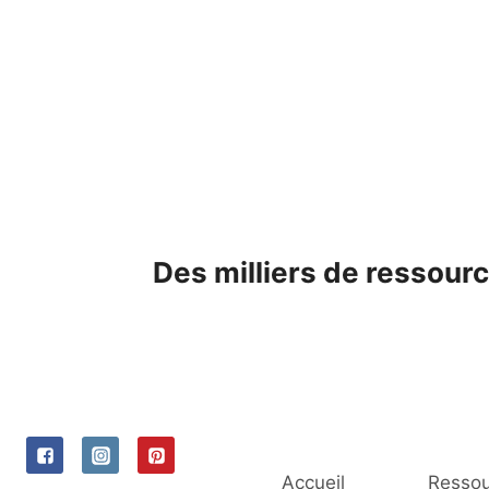
Skip
to
content
Des milliers de ressourc
Accueil
Ressou