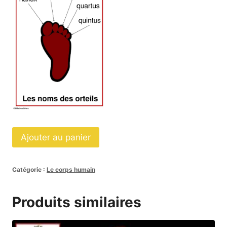
quantité
Ajouter au panier
de
Affiches
Catégorie :
Le corps humain
noms
des
Produits similaires
orteils
script