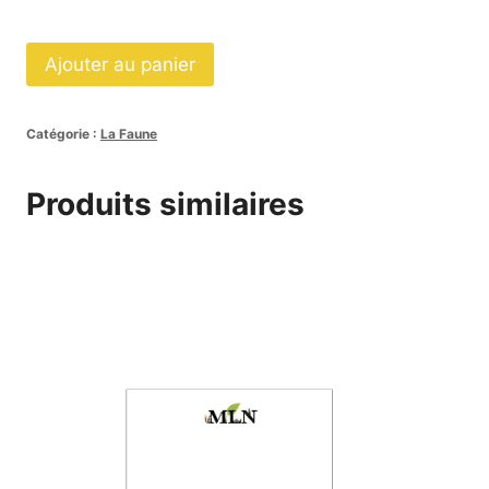
quantité
Ajouter au panier
de
Affiches
Catégorie :
La Faune
Les
reptiles-
Produits similaires
1
SCRIPT