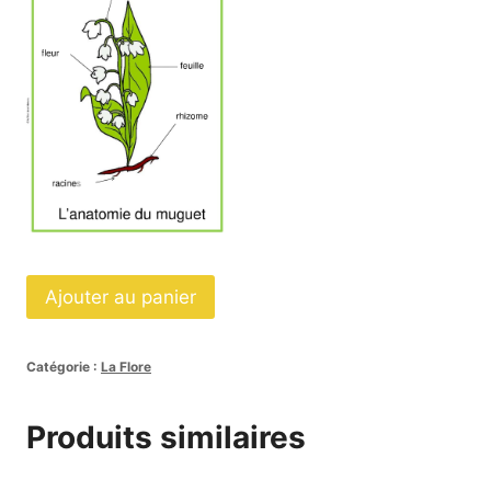
quantité
Ajouter au panier
de
Affiches
Catégorie :
La Flore
anatomie
du
Produits similaires
muguet
script