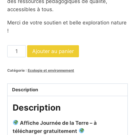
des ressources pédagogiques de qualité,
accessibles à tous.
Merci de votre soutien et belle exploration nature
!
quantité
Ajouter au panier
de
Affiche
Catégorie :
Ecologie et environnement
journée
de
la
Description
Terre
Description
Affiche Journée de la Terre – à
télécharger gratuitement