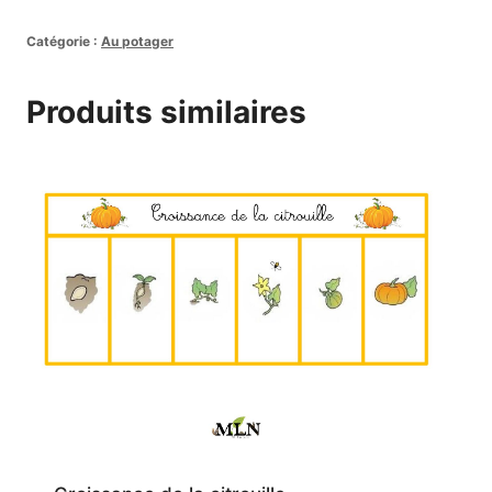
Activité
Catégorie :
Au potager
Etiquettes
le
Produits similaires
cycle
de
vie
de
la
citrouille