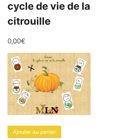
cycle de vie de la
citrouille
0,00
€
quantité
Ajouter au panier
de